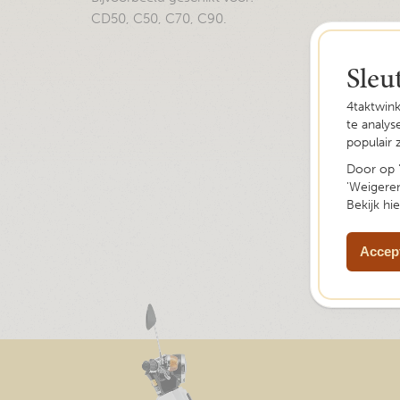
CD50, C50, C70, C90.
Sleu
4taktwin
te analy
populair 
Door op '
'Weigeren
Bekijk hi
Accept