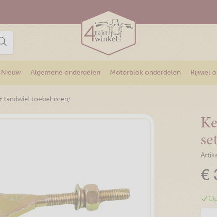
Nieuw
Algemene onderdelen
Motorblok onderdelen
Rijwiel 
/
& tandwiel toebehoren
Ke
se
Arti
€
Op