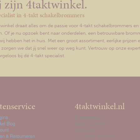
 zijn 4taktwinkel.
cialist in 4-takt schakelbrommers
ktwinkel draait alles om de passie voor 4-takt schakelbrommers en 
. Of je nu opzoek bent naar onderdelen, een betrouwbare bromm
wij hebben het in huis. Met een groot assortiment, eerlijke prijzen 
g zorgen we dat jij snel weer op weg kunt. Vertrouw op onze expert
geloos bij dé 4-takt specialist.
tenservice
4taktwinkel.nl
gina
Energiestraat 4
kel Blog
8051 TE Hattem
count
Nederland
en & Retourneren
+31 (0)38 785 0973