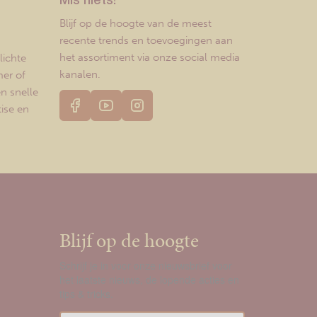
Mis niets!
Blijf op de hoogte van de meest
recente trends en toevoegingen aan
het assortiment via onze social media
lichte
kanalen.
er of
en snelle
ise en
Blijf op de hoogte
Schrijf je in voor onze nieuwsbrief voor
het laatste nieuws, de lopende acties en
tips & tricks.