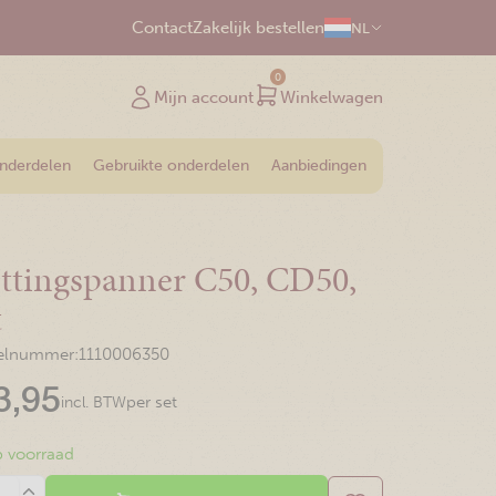
Contact
Zakelijk bestellen
NL
0
Mijn account
Winkelwagen
onderdelen
Gebruikte onderdelen
Aanbiedingen
ttingspanner C50, CD50,
t
kelnummer:
1110006350
3,95
per set
incl. BTW
 voorraad