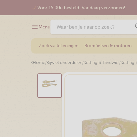
Voor 15.00u besteld. Vandaag verzonden!
Menu
Zoek via tekeningen
Bromfietsen & motoren
/
/
/
Home
Rijwiel onderdelen
Ketting & Tandwiel
Ketting 