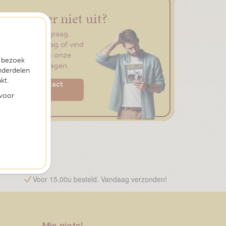
Kom je er niet uit?
Wij helpen je graag.
Stel ons je vraag of vind
je antwoord in onze
t bezoek
veelgesteld vragen.
nderdelen
kt.
Neem contact
op
 voor
Voor 15.00u besteld. Vandaag verzonden!