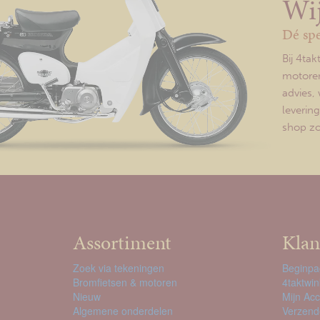
Wij
Dé spe
Bij 4ta
motoren
advies, 
leverin
shop zor
Assortiment
Klan
Zoek via tekeningen
Beginpa
Bromfietsen & motoren
4taktwin
Nieuw
Mijn Ac
Algemene onderdelen
Verzend