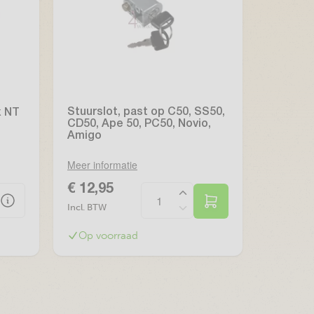
Stuurslot, past op C50, SS50,
x NT
CD50, Ape 50, PC50, Novio,
Amigo
Meer informatie
€ 12,95
Incl. BTW
Op voorraad