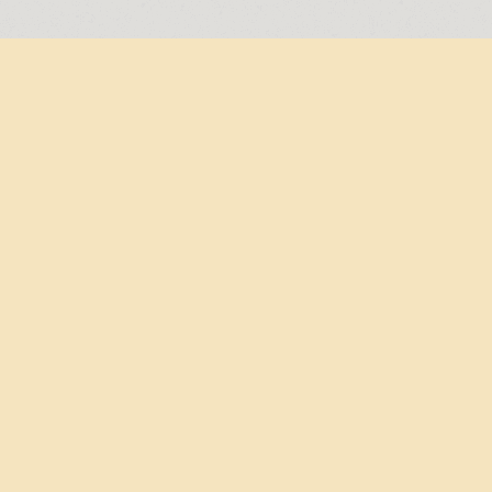
Gratis verzending vanaf €75,-
Mis niets!
Blijf op de hoogte van de meest
recente trends en toevoegingen aan
het assortiment via onze social media
lichte