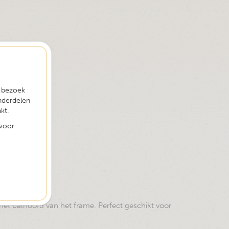
t bezoek
nderdelen
kt.
 voor
het balhoofd van het frame. Perfect geschikt voor