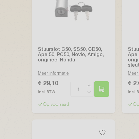
Stuurslot C50, SS50, CD50,
Stuu
Ape 50, PC50, Novio, Amigo,
Ape 
origineel Honda
orig
sleu
Meer informatie
Meer 
€ 29,10
€ 2
Incl. BTW
Incl.
Op voorraad
Op