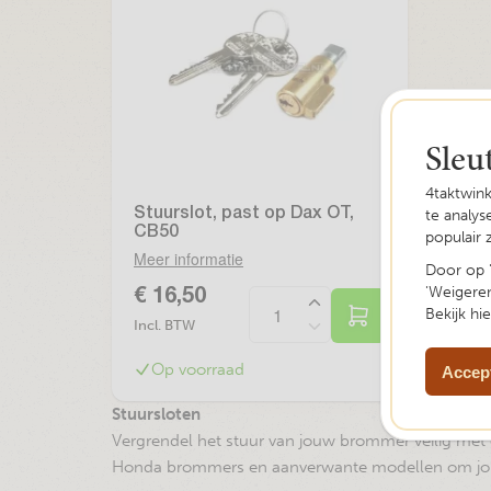
Sleu
4taktwin
Stuurslot, past op Dax OT,
te analy
CB50
populair 
Meer informatie
Door op '
'Weigeren
€ 16,50
Bekijk hi
Incl. BTW
Op voorraad
Accept
Stuursloten
Vergrendel het stuur van jouw brommer veilig met 
Honda brommers en aanverwante modellen om jou