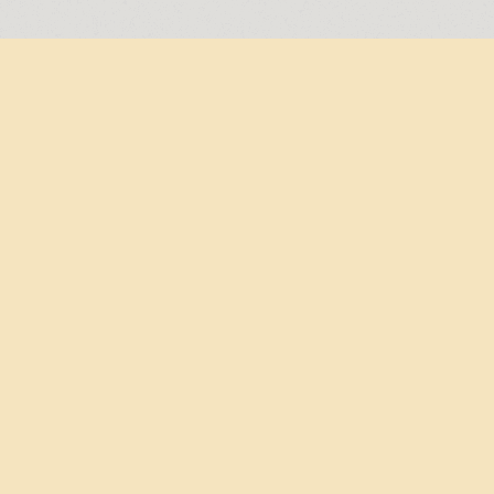
 zijn 4taktwinkel.
cialist in 4-takt schakelbrommers
ktwinkel draait alles om de passie voor 4-takt schakelbrommers en 