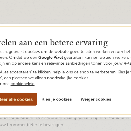
telen aan een betere ervaring
kel.nl gebruikt cookies om de website goed te laten werken en om he
seren. Omdat we een
Google Pixel
gebruiken, kunnen we zien welke o
zijn en op andere kanalen relevante aanbiedingen tonen voor jouw 4-ta
Alles accepteren' te klikken, help je ons de shop te verbeteren. Kies je
', dan plaatsen we alleen noodzakelijke cookies.
er ons
cookiebeleid
eer alle cookies
Kies je cookies
Weiger cookies
onze stuursloten. Deze worden vaak geplaatst op het t-stuk of in 
w brommer beter te beveiligen.