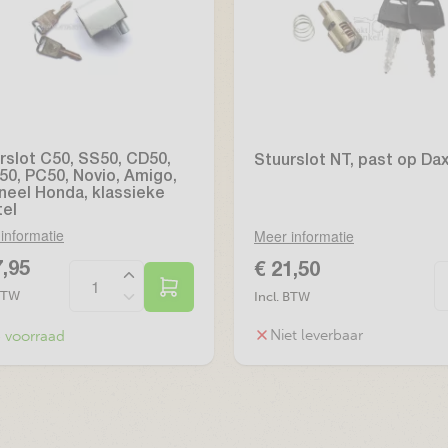
rslot C50, SS50, CD50,
Stuurslot NT, past op Da
50, PC50, Novio, Amigo,
ineel Honda, klassieke
tel
informatie
Meer informatie
7,95
€ 21,50
 BTW
Incl. BTW
Niet leverbaar
 voorraad