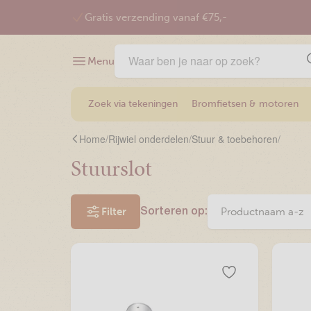
Gratis verzending vanaf €75,-
Menu
Zoek via tekeningen
Bromfietsen & motoren
Home
/
Rijwiel onderdelen
/
Stuur & toebehoren
/
Stuurslot
Filter
Sorteren op: