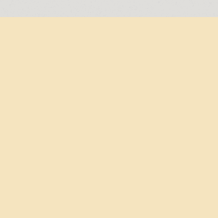
Wij
Dé spe
Bij 4ta