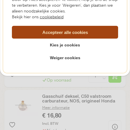
origineel Honda, NOS
te verbeteren. Kies je voor 'Weigeren', dan plaatsen we
Meer informatie
alleen noodzakelijke cookies.
€ 31,80
Bekijk hier ons
cookiebeleid
Incl. BTW
Niet leverbaar
Accepteer alle cookies
Kies je cookies
Gasschuif deksel rubber, SS50, CD50,
CB50, origineel Honda
Meer informatie
Weiger cookies
€ 11,70
Incl. BTW
Op voorraad
Gasschuif deksel, C50 valstroom
carburateur, NOS, origineel Honda
Meer informatie
€ 16,80
Incl. BTW