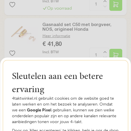
Incl. BTW
Op voorraad
Gasnaald set C50 met borgveer,
NOS, origineel Honda
Meer informatie
€ 41,80
Incl. BTW
Op voorraad
Sleutelen aan een betere
Gasnaald set incl. clip en borgveer,
past op C50
ervaring
Meer informatie
€ 8,90
4taktwinkel.nl gebruikt cookies om de website goed te
Incl. BTW
laten werken en om het bezoek te analyseren. Omdat
Op voorraad
we een
Google Pixel
gebruiken, kunnen we zien welke
onderdelen populair zijn en op andere kanalen relevante
aanbiedingen tonen voor jouw 4-takt.
Gasnaald set SS50 klembak, NOS,
Door op 'Alles accepteren' te klikken, help je ons de shop