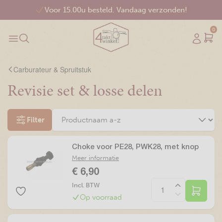
Voor 15.00u besteld. Vandaag verzonden!
0
Carburateur & Spruitstuk
Revisie set & losse delen
Filter
Choke voor PE28, PWK28, met knop
Meer informatie
€ 6,90
Incl. BTW
Op voorraad