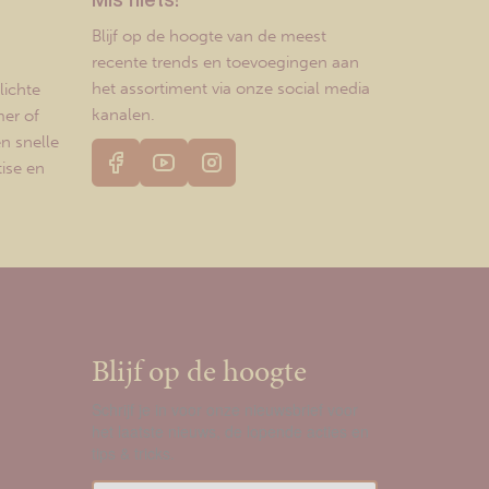
Mis niets!
Blijf op de hoogte van de meest
recente trends en toevoegingen aan
het assortiment via onze social media
lichte
kanalen.
er of
en snelle
ise en
Blijf op de hoogte
Schrijf je in voor onze nieuwsbrief voor
het laatste nieuws, de lopende acties en
tips & tricks.