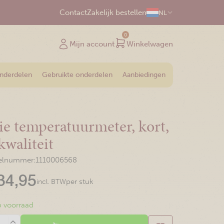
Contact
Zakelijk bestellen
NL
0
Mijn account
Winkelwagen
onderdelen
Gebruikte onderdelen
Aanbiedingen
ie temperatuurmeter, kort,
kwaliteit
kelnummer:
1110006568
34,95
per stuk
incl. BTW
 voorraad