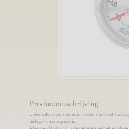
Productomschrijving
Universele olietemperatuur meter met heel kort sto
peilstok niet mogelijk is.
A keuze, dit uit zich in de nettere kwaliteit en afwer