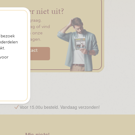
Kom je er niet uit?
Wij helpen je graag.
Stel ons je vraag of vind
je antwoord in onze
t bezoek
veelgesteld vragen.
nderdelen
kt.
Neem contact
op
 voor
Voor 15.00u besteld. Vandaag verzonden!