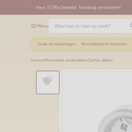
Voor 15.00u besteld. Vandaag verzonden!
Menu
Zoek via tekeningen
Bromfietsen & motoren
/
/
/
Home
Motorblok onderdelen
Carter delen