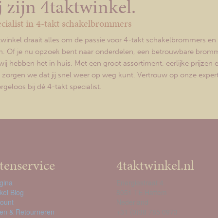
 zijn 4taktwinkel.
cialist in 4-takt schakelbrommers
ktwinkel draait alles om de passie voor 4-takt schakelbrommers en 
. Of je nu opzoek bent naar onderdelen, een betrouwbare bromm
wij hebben het in huis. Met een groot assortiment, eerlijke prijzen 
g zorgen we dat jij snel weer op weg kunt. Vertrouw op onze expert
geloos bij dé 4-takt specialist.
tenservice
4taktwinkel.nl
gina
Energiestraat 4
kel Blog
8051 TE Hattem
count
Nederland
en & Retourneren
+31 (0)38 785 0973