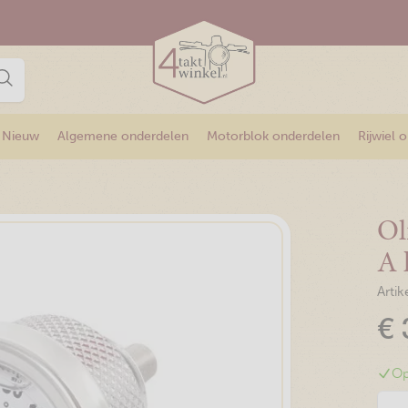
Nieuw
Algemene onderdelen
Motorblok onderdelen
Rijwiel 
Ol
A 
Arti
€
Op