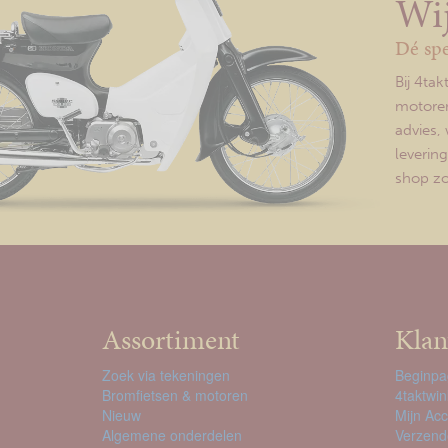
Wij
Dé spe
Bij 4ta
motoren
advies, 
leverin
shop zor
Assortiment
Klan
Zoek via tekeningen
Beginpa
Bromfietsen & motoren
4taktwin
Nieuw
Mijn Ac
Algemene onderdelen
Verzend