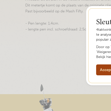
Dit metertje komt op de plaats van de originele olie
Past bijvoorbeeld op de Mash Fifty.
Sleu
- Pen lengte: 1,4cm.
- lengte pen incl. schroefdraad: 2,5cm.
4taktwin
te analy
populair 
Door op '
'Weigeren
Bekijk hi
Accept